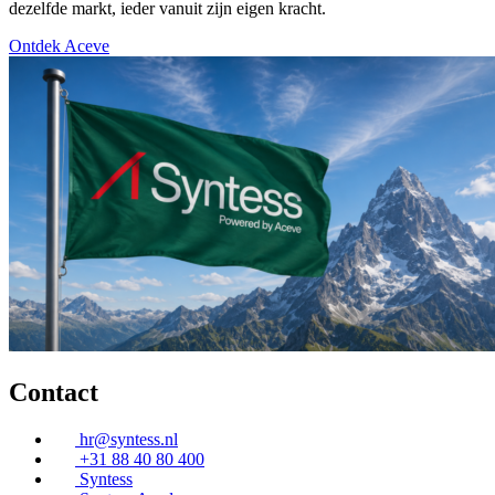
dezelfde markt, ieder vanuit zijn eigen kracht.
Ontdek Aceve
Contact
hr@syntess.nl
+31 88 40 80 400
Syntess