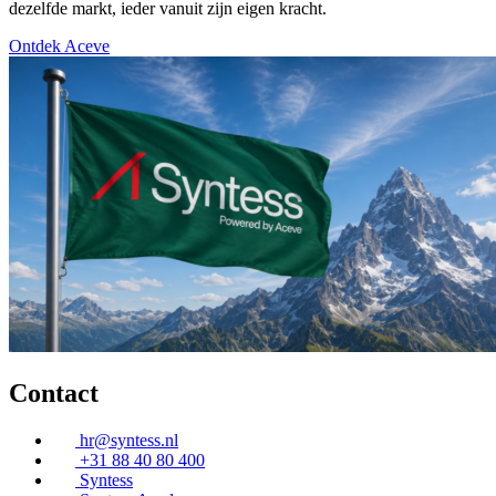
dezelfde markt, ieder vanuit zijn eigen kracht.
Ontdek Aceve
Contact
hr@syntess.nl
+31 88 40 80 400
Syntess