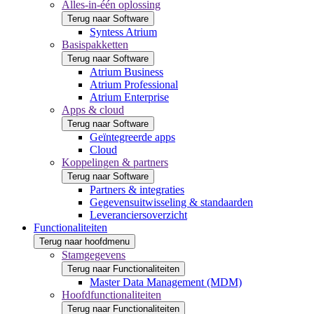
Alles-in-één oplossing
Terug naar Software
Syntess Atrium
Basispakketten
Terug naar Software
Atrium Business
Atrium Professional
Atrium Enterprise
Apps & cloud
Terug naar Software
Geïntegreerde apps
Cloud
Koppelingen & partners
Terug naar Software
Partners & integraties
Gegevensuitwisseling & standaarden
Leveranciersoverzicht
Functionaliteiten
Terug naar hoofdmenu
Stamgegevens
Terug naar Functionaliteiten
Master Data Management (MDM)
Hoofdfunctionaliteiten
Terug naar Functionaliteiten