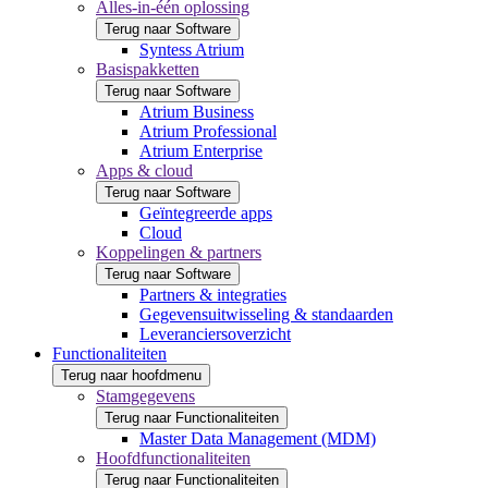
Alles-in-één oplossing
Terug naar Software
Syntess Atrium
Basispakketten
Terug naar Software
Atrium Business
Atrium Professional
Atrium Enterprise
Apps & cloud
Terug naar Software
Geïntegreerde apps
Cloud
Koppelingen & partners
Terug naar Software
Partners & integraties
Gegevensuitwisseling & standaarden
Leveranciersoverzicht
Functionaliteiten
Terug naar hoofdmenu
Stamgegevens
Terug naar Functionaliteiten
Master Data Management (MDM)
Hoofdfunctionaliteiten
Terug naar Functionaliteiten