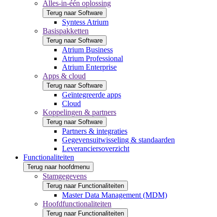
Alles-in-één oplossing
Terug naar Software
Syntess Atrium
Basispakketten
Terug naar Software
Atrium Business
Atrium Professional
Atrium Enterprise
Apps & cloud
Terug naar Software
Geïntegreerde apps
Cloud
Koppelingen & partners
Terug naar Software
Partners & integraties
Gegevensuitwisseling & standaarden
Leveranciersoverzicht
Functionaliteiten
Terug naar hoofdmenu
Stamgegevens
Terug naar Functionaliteiten
Master Data Management (MDM)
Hoofdfunctionaliteiten
Terug naar Functionaliteiten